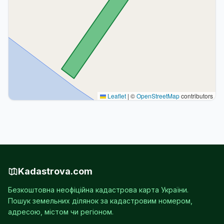
Leaflet
|
©
OpenStreetMap
contributors
Kadastrova.com
Безкоштовна неофіційна кадастрова карта України.
Пошук земельних ділянок за кадастровим номером,
адресою, містом чи регіоном.