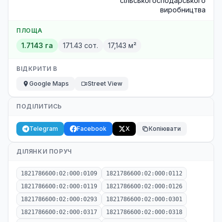
сільськогосподарського
виробництва
ПЛОЩА
1.7143 га
171.43 сот.
17,143 м²
ВІДКРИТИ В
Google Maps
Street View
ПОДІЛИТИСЬ
Telegram
Facebook
X
Копіювати
ДІЛЯНКИ ПОРУЧ
1821786600:02:000:0109
1821786600:02:000:0112
1821786600:02:000:0119
1821786600:02:000:0126
1821786600:02:000:0293
1821786600:02:000:0301
1821786600:02:000:0317
1821786600:02:000:0318