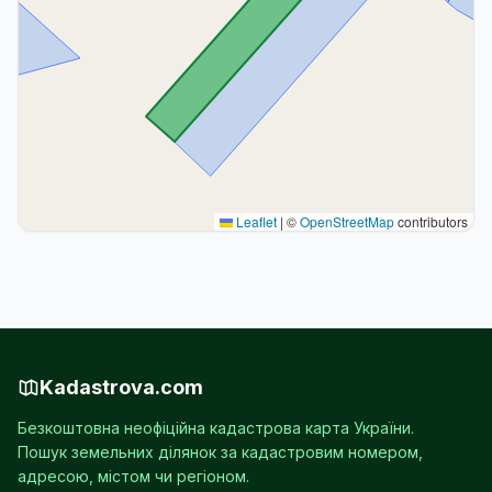
Leaflet
|
©
OpenStreetMap
contributors
Kadastrova.com
Безкоштовна неофіційна кадастрова карта України.
Пошук земельних ділянок за кадастровим номером,
адресою, містом чи регіоном.