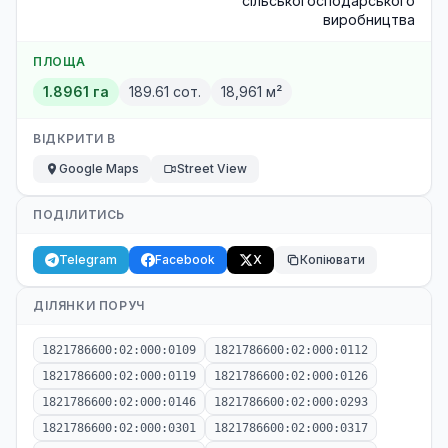
сільськогосподарського
виробництва
ПЛОЩА
1.8961 га
189.61 сот.
18,961 м²
ВІДКРИТИ В
Google Maps
Street View
ПОДІЛИТИСЬ
Telegram
Facebook
X
Копіювати
ДІЛЯНКИ ПОРУЧ
1821786600:02:000:0109
1821786600:02:000:0112
1821786600:02:000:0119
1821786600:02:000:0126
1821786600:02:000:0146
1821786600:02:000:0293
1821786600:02:000:0301
1821786600:02:000:0317