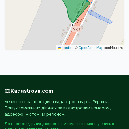
Leaflet
|
©
OpenStreetMap
contributors
Kadastrova.com
Безкоштовна неофіційна кадастрова карта України.
Пошук земельних ділянок за кадастровим номером,
адресою, містом чи регіоном.
Дані взяті з відкритих джерел і не можуть використовуватись в