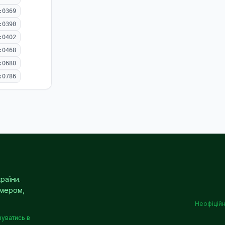
:0369
:0390
:0402
:0468
:0680
:0786
раїни.
омером,
Неофіційн
вуватись в