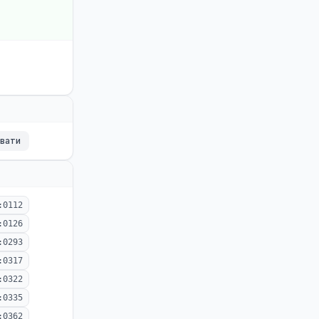
ювати
:0112
:0126
:0293
:0317
:0322
:0335
:0362