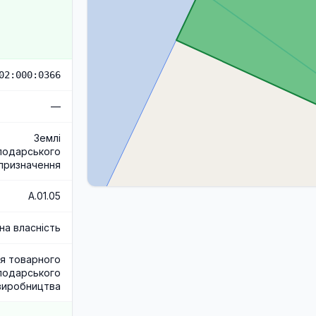
02:000:0366
—
Землі
подарського
призначення
A.01.05
на власність
я товарного
подарського
виробництва