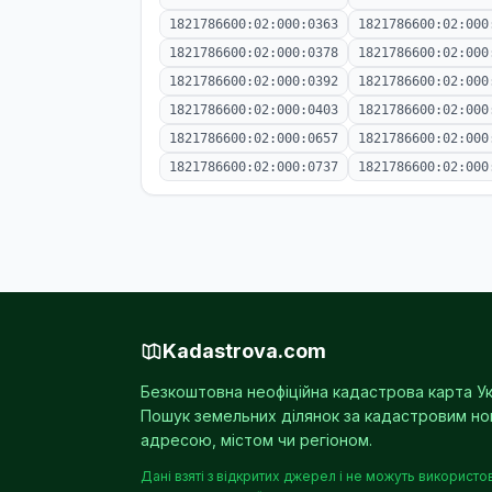
1821786600:02:000:0363
1821786600:02:000
1821786600:02:000:0378
1821786600:02:000
1821786600:02:000:0392
1821786600:02:000
1821786600:02:000:0403
1821786600:02:000
1821786600:02:000:0657
1821786600:02:000
1821786600:02:000:0737
1821786600:02:000
Kadastrova.com
Безкоштовна неофіційна кадастрова карта Ук
Пошук земельних ділянок за кадастровим н
адресою, містом чи регіоном.
Дані взяті з відкритих джерел і не можуть використо