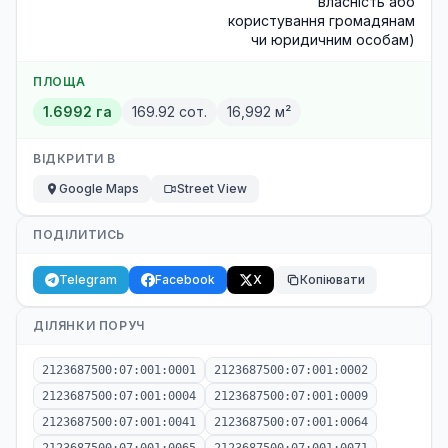
власність або
користування громадянам
чи юридичним особам)
ПЛОЩА
1.6992 га
169.92 сот.
16,992 м²
ВІДКРИТИ В
Google Maps
Street View
ПОДІЛИТИСЬ
Telegram
Facebook
X
Копіювати
ДІЛЯНКИ ПОРУЧ
2123687500:07:001:0001
2123687500:07:001:0002
2123687500:07:001:0004
2123687500:07:001:0009
2123687500:07:001:0041
2123687500:07:001:0064