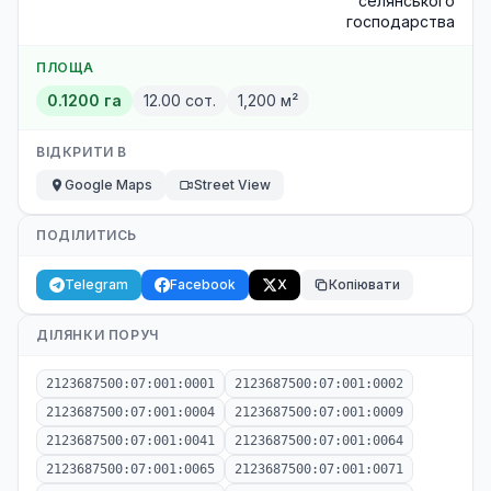
селянського
господарства
ПЛОЩА
0.1200 га
12.00 сот.
1,200 м²
ВІДКРИТИ В
Google Maps
Street View
ПОДІЛИТИСЬ
Telegram
Facebook
X
Копіювати
ДІЛЯНКИ ПОРУЧ
2123687500:07:001:0001
2123687500:07:001:0002
2123687500:07:001:0004
2123687500:07:001:0009
2123687500:07:001:0041
2123687500:07:001:0064
2123687500:07:001:0065
2123687500:07:001:0071