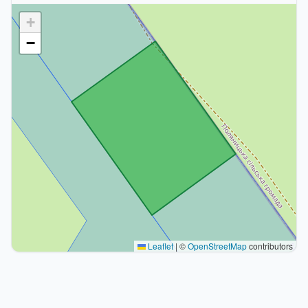
+
−
Leaflet
|
©
OpenStreetMap
contributors