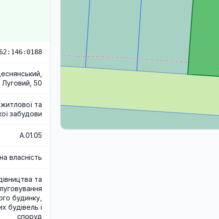
62:146:0188
 Деснянський,
 Луговий, 50
 житлової та
ої забудови
A.01.05
на власність
дівництва та
луговування
ого будинку,
х будівель і
споруд