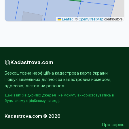
Leaflet
|
©
OpenStreetMap
contributors
Kadastrova.com
Безкоштовна неофіційна кадастрова карта України.
Пошук земельних ділянок за кадастровим номером,
адресою, містом чи регіоном.
Дані взяті з відкритих джерел і не можуть використовуватись в
будь-якому офіційному вигляді.
Kadastrova.com © 2026
Про сервіс