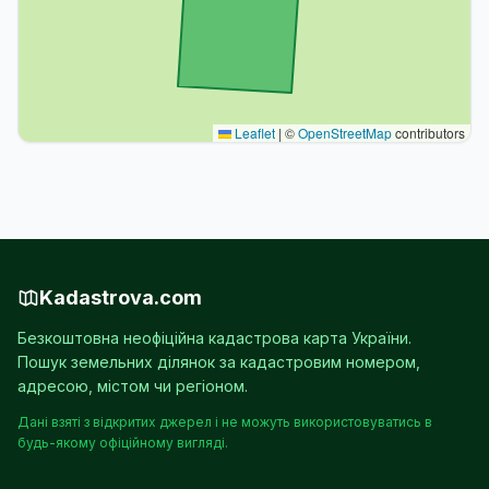
Leaflet
|
©
OpenStreetMap
contributors
Kadastrova.com
Безкоштовна неофіційна кадастрова карта України.
Пошук земельних ділянок за кадастровим номером,
адресою, містом чи регіоном.
Дані взяті з відкритих джерел і не можуть використовуватись в
будь-якому офіційному вигляді.