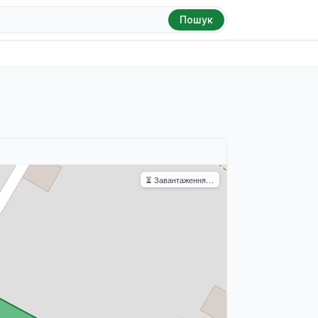
Пошук
⏳ Завантаження…