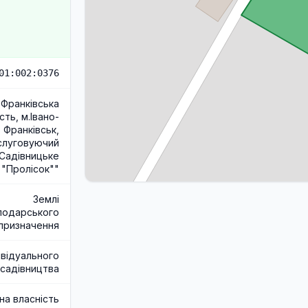
01:002:0376
-Франківська
сть, м.Івано-
Франківськ,
слуговуючий
Садівницьке
 "Пролісок""
Землі
подарського
призначення
ивідуального
садівництва
на власність