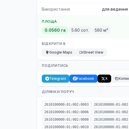
Використання
для ведення
ПЛОЩА
0.0560 га
5.60 сот.
560 м²
ВІДКРИТИ В
Google Maps
Street View
ПОДІЛИТИСЬ
Telegram
Facebook
X
Копі
ДІЛЯНКИ ПОРУЧ
2610100000:01:002:0003
2610100000:01:002
2610100000:01:002:0006
2610100000:01:002
2610100000:01:002:0008
2610100000:01:002
2610100000:01:002:0010
2610100000:01:002