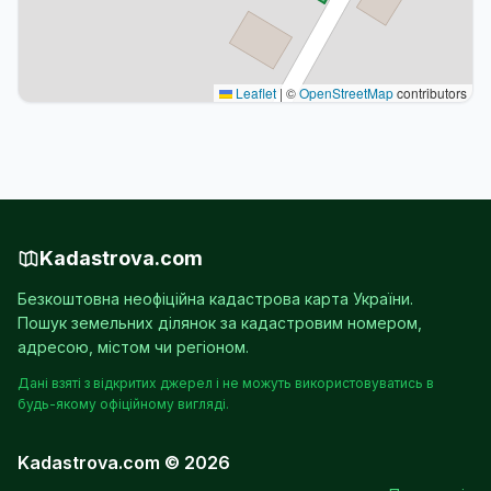
Leaflet
|
©
OpenStreetMap
contributors
Kadastrova.com
Безкоштовна неофіційна кадастрова карта України.
Пошук земельних ділянок за кадастровим номером,
адресою, містом чи регіоном.
Дані взяті з відкритих джерел і не можуть використовуватись в
будь-якому офіційному вигляді.
Kadastrova.com © 2026