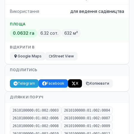
Використання
для ведення садівництва
ПЛОЩА
0.0632 га
6.32 сот.
632 м²
ВІДКРИТИ В
Google Maps
Street View
ПОДІЛИТИСЬ
Telegram
Facebook
X
Копіювати
ДІЛЯНКИ ПОРУЧ
2610100000:01:002:0003
2610100000:01:002:0004
2610100000:01:002:0006
2610100000:01:002:0007
2610100000:01:002:0008
2610100000:01:002:0009
2610100000:01:002:0010
2610100000:01:002:0012