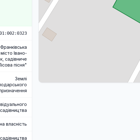
01:002:0323
-Франківська
 місто Івано-
к, садівниче
ісова пісня"
Землі
подарського
призначення
ивідуального
садівництва
на власність
садівництва