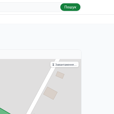
Пошук
⏳ Завантаження…