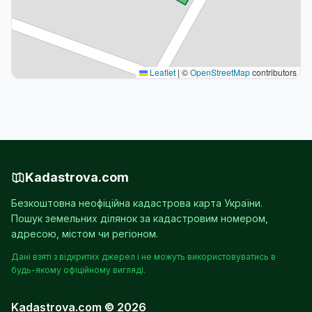
Leaflet
|
©
OpenStreetMap
contributors
Kadastrova.com
Безкоштовна неофіційна кадастрова карта України.
Пошук земельних ділянок за кадастровим номером,
адресою, містом чи регіоном.
Дані взяті з відкритих джерел і не можуть використовуватись в
будь-якому офіційному вигляді.
Kadastrova.com © 2026