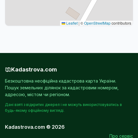
Leaflet
|
©
OpenStreetMap
contributors
Kadastrova.com
Безкоштовна неофіційна кадастрова карта України.
Пошук земельних ділянок за кадастровим номером,
адресою, містом чи регіоном.
Дані взяті з відкритих джерел і не можуть використовуватись в
будь-якому офіційному вигляді.
Kadastrova.com © 2026
Про сервіс