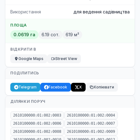
Використання
для ведення садівництва
ПЛОЩА
0.0619 га
6.19 сот.
619 м²
ВІДКРИТИ В
Google Maps
Street View
ПОДІЛИТИСЬ
Telegram
Facebook
X
Копіювати
ДІЛЯНКИ ПОРУЧ
2610100000:01:002:0003
2610100000:01:002:0004
2610100000:01:002:0006
2610100000:01:002:0007
2610100000:01:002:0008
2610100000:01:002:0009
2610100000:01:002:0010
2610100000:01:002:0012