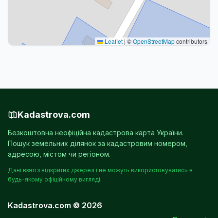
Leaflet
|
©
OpenStreetMap
contributors
Kadastrova.com
Безкоштовна неофіційна кадастрова карта України.
Пошук земельних ділянок за кадастровим номером,
адресою, містом чи регіоном.
Дані взяті з відкритих джерел і не можуть використовуватись в
будь-якому офіційному вигляді.
Kadastrova.com © 2026