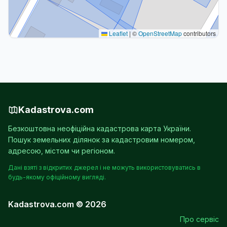
Leaflet
|
©
OpenStreetMap
contributors
Kadastrova.com
Безкоштовна неофіційна кадастрова карта України.
Пошук земельних ділянок за кадастровим номером,
адресою, містом чи регіоном.
Дані взяті з відкритих джерел і не можуть використовуватись в
будь-якому офіційному вигляді.
Kadastrova.com © 2026
Про сервіс