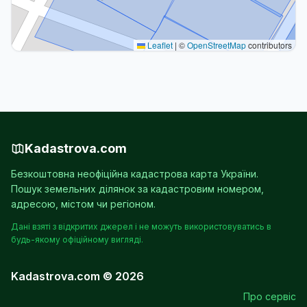
Leaflet
|
©
OpenStreetMap
contributors
Kadastrova.com
Безкоштовна неофіційна кадастрова карта України.
Пошук земельних ділянок за кадастровим номером,
адресою, містом чи регіоном.
Дані взяті з відкритих джерел і не можуть використовуватись в
будь-якому офіційному вигляді.
Kadastrova.com © 2026
Про сервіс