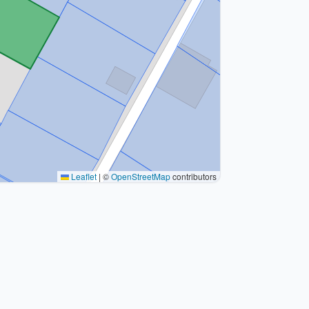
Leaflet
|
©
OpenStreetMap
contributors