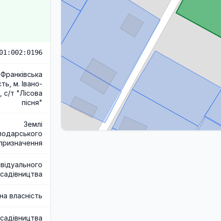
01:002:0196
-Франківська
ть, м. Івано-
, с/т "Лісова
пісня"
Землі
подарського
призначення
ивідуального
садівництва
на власність
садівництва