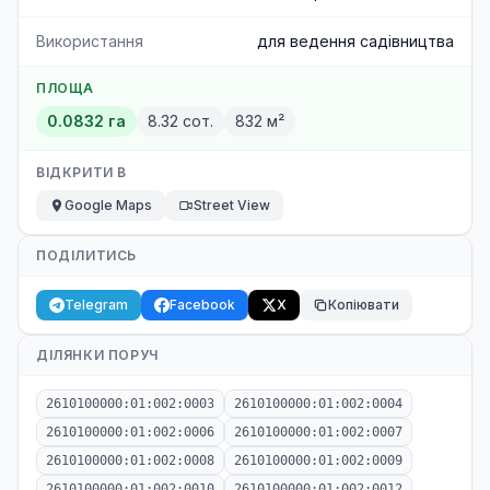
Використання
для ведення садівництва
ПЛОЩА
0.0832 га
8.32 сот.
832 м²
ВІДКРИТИ В
Google Maps
Street View
ПОДІЛИТИСЬ
Telegram
Facebook
X
Копіювати
ДІЛЯНКИ ПОРУЧ
2610100000:01:002:0003
2610100000:01:002:0004
2610100000:01:002:0006
2610100000:01:002:0007
2610100000:01:002:0008
2610100000:01:002:0009
2610100000:01:002:0010
2610100000:01:002:0012