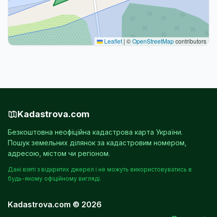
Leaflet
|
©
OpenStreetMap
contributors
Kadastrova.com
Безкоштовна неофіційна кадастрова карта України.
Пошук земельних ділянок за кадастровим номером,
адресою, містом чи регіоном.
Дані взяті з відкритих джерел і не можуть використовуватись в
будь-якому офіційному вигляді.
Kadastrova.com © 2026