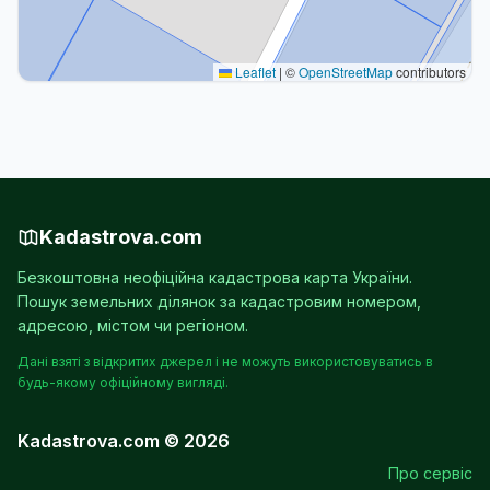
Leaflet
|
©
OpenStreetMap
contributors
Kadastrova.com
Безкоштовна неофіційна кадастрова карта України.
Пошук земельних ділянок за кадастровим номером,
адресою, містом чи регіоном.
Дані взяті з відкритих джерел і не можуть використовуватись в
будь-якому офіційному вигляді.
Kadastrova.com © 2026
Про сервіс