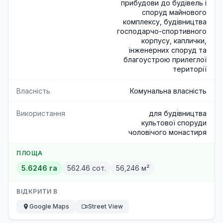
прибудови до будівель і
споруд майнового
комплексу, будівництва
господарчо-спортивного
корпусу, каплички,
інженерних споруд та
благоустрою прилеглої
території
Власність
Комунальна власність
Використання
для будівництва
культової споруди
чоловічого монастиря
ПЛОЩА
5.6246 га
562.46 сот.
56,246 м²
ВІДКРИТИ В
Google Maps
Street View