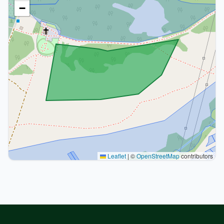
−
Leaflet
|
©
OpenStreetMap
contributors