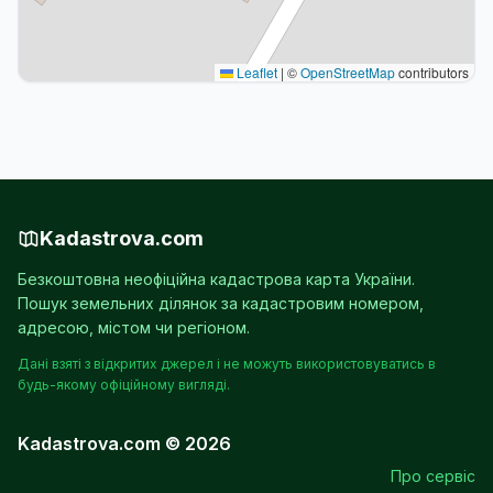
Leaflet
|
©
OpenStreetMap
contributors
Kadastrova.com
Безкоштовна неофіційна кадастрова карта України.
Пошук земельних ділянок за кадастровим номером,
адресою, містом чи регіоном.
Дані взяті з відкритих джерел і не можуть використовуватись в
будь-якому офіційному вигляді.
Kadastrova.com © 2026
Про сервіс