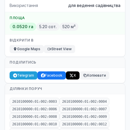
Використання
для ведення садівництва
ПЛОЩА
0.0520 га
5.20 сот.
520 м²
ВІДКРИТИ В
Google Maps
Street View
ПОДІЛИТИСЬ
Telegram
Facebook
X
Копіювати
ДІЛЯНКИ ПОРУЧ
2610100000:01:002:0003
2610100000:01:002:0004
2610100000:01:002:0006
2610100000:01:002:0007
2610100000:01:002:0008
2610100000:01:002:0009
2610100000:01:002:0010
2610100000:01:002:0012