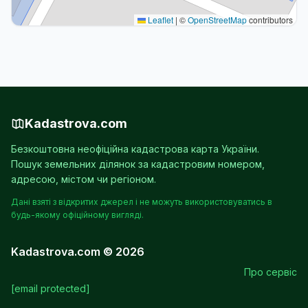
Leaflet
|
©
OpenStreetMap
contributors
Kadastrova.com
Безкоштовна неофіційна кадастрова карта України.
Пошук земельних ділянок за кадастровим номером,
адресою, містом чи регіоном.
Дані взяті з відкритих джерел і не можуть використовуватись в
будь-якому офіційному вигляді.
Kadastrova.com © 2026
Про сервіс
[email protected]