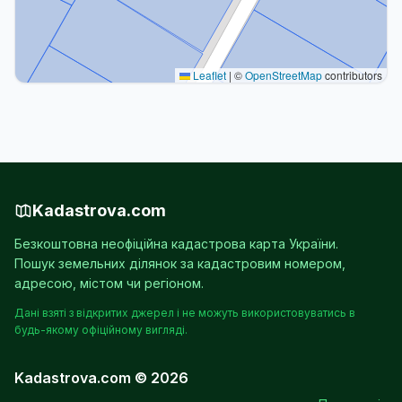
Leaflet
|
©
OpenStreetMap
contributors
Kadastrova.com
Безкоштовна неофіційна кадастрова карта України.
Пошук земельних ділянок за кадастровим номером,
адресою, містом чи регіоном.
Дані взяті з відкритих джерел і не можуть використовуватись в
будь-якому офіційному вигляді.
Kadastrova.com © 2026