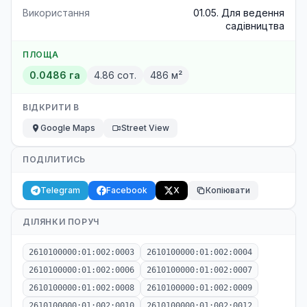
Використання
01.05. Для ведення
садівництва
ПЛОЩА
0.0486 га
4.86 сот.
486 м²
ВІДКРИТИ В
Google Maps
Street View
ПОДІЛИТИСЬ
Telegram
Facebook
X
Копіювати
ДІЛЯНКИ ПОРУЧ
2610100000:01:002:0003
2610100000:01:002:0004
2610100000:01:002:0006
2610100000:01:002:0007
2610100000:01:002:0008
2610100000:01:002:0009
2610100000:01:002:0010
2610100000:01:002:0012