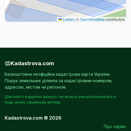
Leaflet
|
©
OpenStreetMap
contributors
Kadastrova.com
Безкоштовна неофіційна кадастрова карта України.
Пошук земельних ділянок за кадастровим номером,
адресою, містом чи регіоном.
Дані взяті з відкритих джерел і не можуть використовуватись в
будь-якому офіційному вигляді.
Kadastrova.com © 2026
Про сервіс