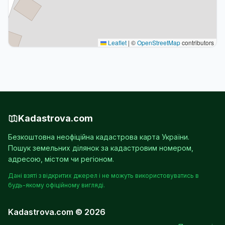
Leaflet
|
©
OpenStreetMap
contributors
Kadastrova.com
Безкоштовна неофіційна кадастрова карта України.
Пошук земельних ділянок за кадастровим номером,
адресою, містом чи регіоном.
Дані взяті з відкритих джерел і не можуть використовуватись в
будь-якому офіційному вигляді.
Kadastrova.com © 2026