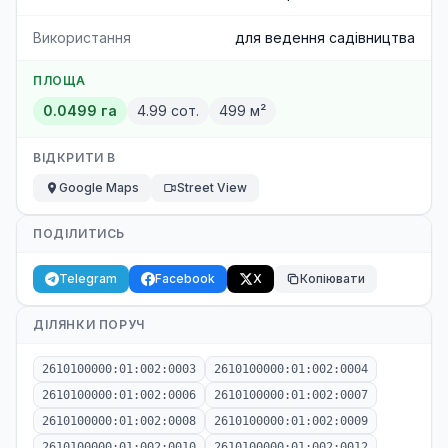
Використання
для ведення садівництва
ПЛОЩА
0.0499 га
4.99 сот.
499 м²
ВІДКРИТИ В
Google Maps
Street View
ПОДІЛИТИСЬ
Telegram
Facebook
X
Копіювати
ДІЛЯНКИ ПОРУЧ
2610100000:01:002:0003
2610100000:01:002:0004
2610100000:01:002:0006
2610100000:01:002:0007
2610100000:01:002:0008
2610100000:01:002:0009
2610100000:01:002:0010
2610100000:01:002:0012