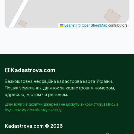
Leaflet
|
©
OpenStreetMap
contributors
Kadastrova.com
Безкоштовна неофіційна кадастрова карта України.
Пошук земельних ділянок за кадастровим номером,
адресою, містом чи регіоном.
Дані взяті з відкритих джерел і не можуть використовуватись в
будь-якому офіційному вигляді.
Kadastrova.com © 2026