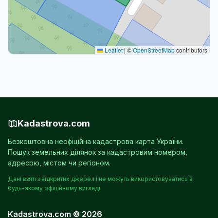
Leaflet
|
©
OpenStreetMap
contributors
Kadastrova.com
Безкоштовна неофіційна кадастрова карта України.
Пошук земельних ділянок за кадастровим номером,
адресою, містом чи регіоном.
Дані взяті з відкритих джерел і не можуть використовуватись в
будь-якому офіційному вигляді.
Kadastrova.com © 2026