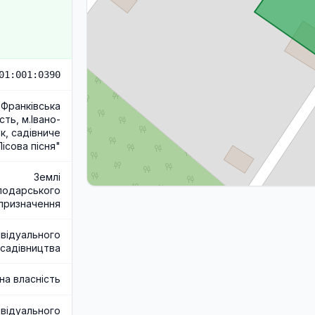
01:001:0390
-Франківська
сть, м.Івано-
к, садівниче
ісова пісня"
Землі
подарського
призначення
ивідуального
садівництва
на власність
ивідуального