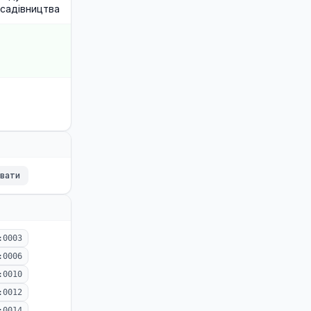
садівництва
ювати
:0003
:0006
:0010
:0012
:0014