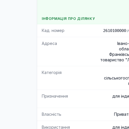
ІНФОРМАЦІЯ ПРО ДІЛЯНКУ
Кад. номер
2610100000:
Адреса
Івано
обла
Франківсь
товариство "Л
Категорія
сільськогос
Призначення
для інд
Власність
Приват
Використання
для інд