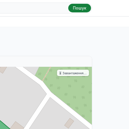
Пошук
⏳ Завантаження…