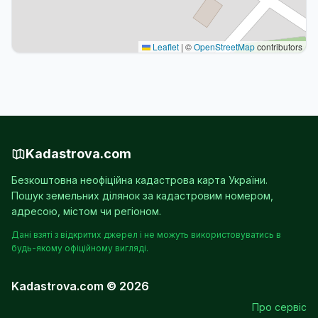
Leaflet
|
©
OpenStreetMap
contributors
Kadastrova.com
Безкоштовна неофіційна кадастрова карта України.
Пошук земельних ділянок за кадастровим номером,
адресою, містом чи регіоном.
Дані взяті з відкритих джерел і не можуть використовуватись в
будь-якому офіційному вигляді.
Kadastrova.com © 2026
Про сервіс