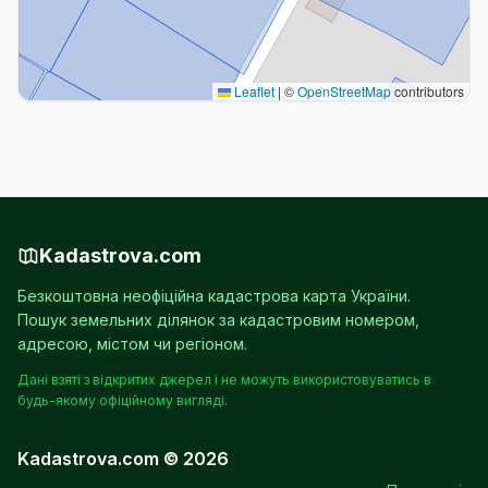
Leaflet
|
©
OpenStreetMap
contributors
Kadastrova.com
Безкоштовна неофіційна кадастрова карта України.
Пошук земельних ділянок за кадастровим номером,
адресою, містом чи регіоном.
Дані взяті з відкритих джерел і не можуть використовуватись в
будь-якому офіційному вигляді.
Kadastrova.com © 2026