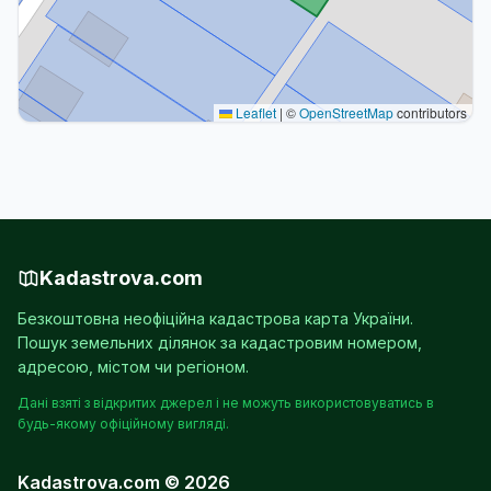
Leaflet
|
©
OpenStreetMap
contributors
Kadastrova.com
Безкоштовна неофіційна кадастрова карта України.
Пошук земельних ділянок за кадастровим номером,
адресою, містом чи регіоном.
Дані взяті з відкритих джерел і не можуть використовуватись в
будь-якому офіційному вигляді.
Kadastrova.com © 2026