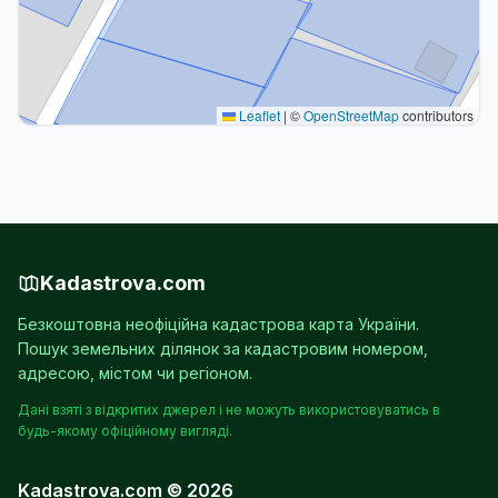
Leaflet
|
©
OpenStreetMap
contributors
Kadastrova.com
Безкоштовна неофіційна кадастрова карта України.
Пошук земельних ділянок за кадастровим номером,
адресою, містом чи регіоном.
Дані взяті з відкритих джерел і не можуть використовуватись в
будь-якому офіційному вигляді.
Kadastrova.com © 2026