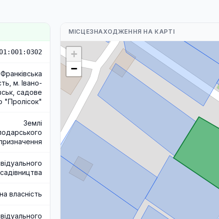
МІСЦЕЗНАХОДЖЕННЯ НА КАРТІ
01:001:0302
+
−
-Франківська
ть, м. Івано-
вськ, садове
о "Пролісок"
Землі
подарського
призначення
ивідуального
садівництва
на власність
ивідуального