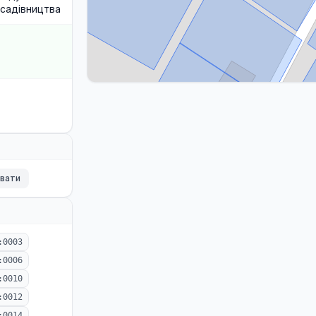
садівництва
ювати
:0003
:0006
:0010
:0012
:0014