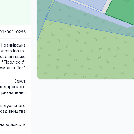
01:001:0296
-Франківська
 місто Івано-
 садівницьке
 "Пролісок",
м'янів Лаз"
Землі
подарського
призначення
ивідуального
садівництва
на власність