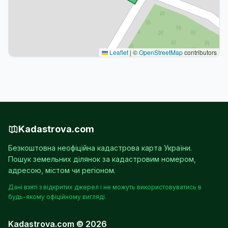
Leaflet
|
©
OpenStreetMap
contributors
Kadastrova.com
Безкоштовна неофіційна кадастрова карта України.
Пошук земельних ділянок за кадастровим номером,
адресою, містом чи регіоном.
Дані взяті з відкритих джерел і не можуть використовуватись в
будь-якому офіційному вигляді.
Kadastrova.com © 2026