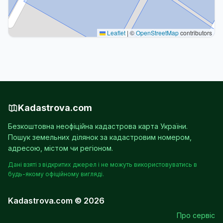
Leaflet
|
©
OpenStreetMap
contributors
Kadastrova.com
Безкоштовна неофіційна кадастрова карта України.
Пошук земельних ділянок за кадастровим номером,
адресою, містом чи регіоном.
Дані взяті з відкритих джерел і не можуть використовуватись в
будь-якому офіційному вигляді.
Kadastrova.com © 2026
Про сервіс