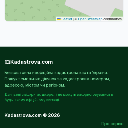
Leaflet
|
©
OpenStreetMap
contributors
Kadastrova.com
Безкоштовна неофіційна кадастрова карта України.
Пошук земельних ділянок за кадастровим номером,
адресою, містом чи регіоном.
Дані взяті з відкритих джерел і не можуть використовуватись в
будь-якому офіційному вигляді.
Kadastrova.com © 2026
Про сервіс