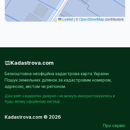
Leaflet
|
©
OpenStreetMap
contributors
Kadastrova.com
Безкоштовна неофіційна кадастрова карта України.
Пошук земельних ділянок за кадастровим номером,
адресою, містом чи регіоном.
Дані взяті з відкритих джерел і не можуть використовуватись в
будь-якому офіційному вигляді.
Kadastrova.com © 2026
Про сервіс