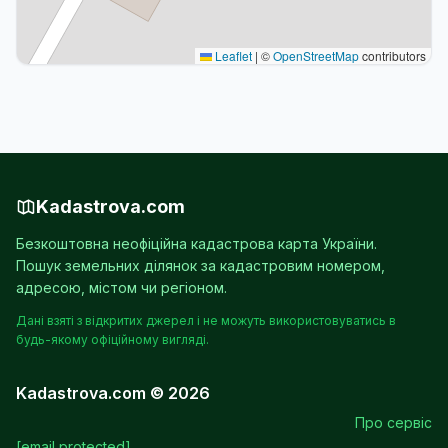
Leaflet
|
©
OpenStreetMap
contributors
Kadastrova.com
Безкоштовна неофіційна кадастрова карта України.
Пошук земельних ділянок за кадастровим номером,
адресою, містом чи регіоном.
Дані взяті з відкритих джерел і не можуть використовуватись в
будь-якому офіційному вигляді.
Kadastrova.com © 2026
Про сервіс
[email protected]