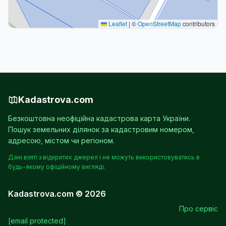
Leaflet
|
©
OpenStreetMap
contributors
Kadastrova.com
Безкоштовна неофіційна кадастрова карта України.
Пошук земельних ділянок за кадастровим номером,
адресою, містом чи регіоном.
Дані взяті з відкритих джерел і не можуть використовуватись в
будь-якому офіційному вигляді.
Kadastrova.com © 2026
Про сервіс
[email protected]