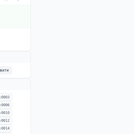
ювати
:0003
:0006
:0010
:0012
:0014