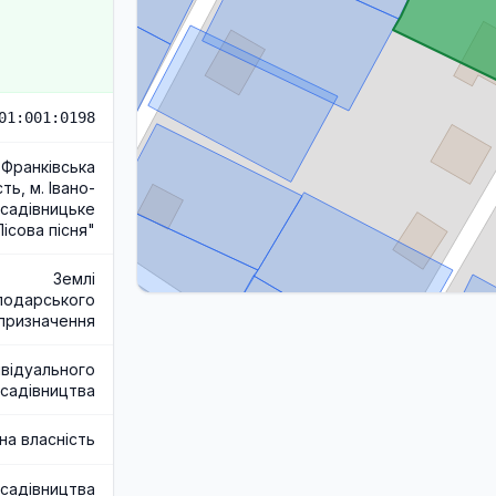
01:001:0198
-Франківська
ть, м. Івано-
 садівницьке
ісова пісня"
Землі
подарського
призначення
ивідуального
садівництва
на власність
 садівництва