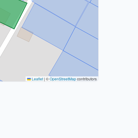
Leaflet
|
©
OpenStreetMap
contributors