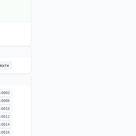
ювати
:0003
:0006
:0010
:0012
:0014
:0016