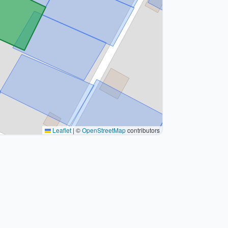
Leaflet
|
©
OpenStreetMap
contributors