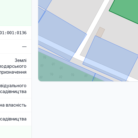
01:001:0136
—
Землі
подарського
призначення
ивідуального
садівництва
на власність
 садівництва