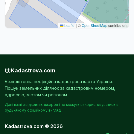
Leaflet
|
©
OpenStreetMap
contributors
Kadastrova.com
Безкоштовна неофіційна кадастрова карта України.
Пошук земельних ділянок за кадастровим номером,
адресою, містом чи регіоном.
Дані взяті з відкритих джерел і не можуть використовуватись в
будь-якому офіційному вигляді.
Kadastrova.com © 2026