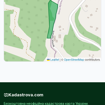
Leaflet
|
©
OpenStreetMap
contributors
Kadastrova.com
Безкоштовна неофіційна кадастрова карта України.