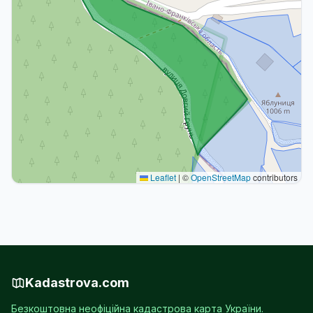
Leaflet
|
©
OpenStreetMap
contributors
Kadastrova.com
Безкоштовна неофіційна кадастрова карта України.