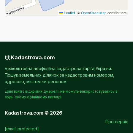
Leaflet
|
©
OpenStreetMap
contributors
Kadastrova.com
Безкоштовна неофіційна кадастрова карта України.
Пошук земельних ділянок за кадастровим номером,
адресою, містом чи регіоном.
Дані взяті з відкритих джерел і не можуть використовуватись в
будь-якому офіційному вигляді.
Kadastrova.com © 2026
Про сервіс
[email protected]