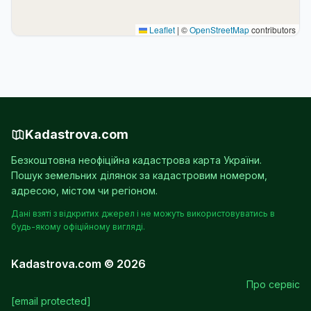
Leaflet
|
©
OpenStreetMap
contributors
Kadastrova.com
Безкоштовна неофіційна кадастрова карта України.
Пошук земельних ділянок за кадастровим номером,
адресою, містом чи регіоном.
Дані взяті з відкритих джерел і не можуть використовуватись в
будь-якому офіційному вигляді.
Kadastrova.com © 2026
Про сервіс
[email protected]